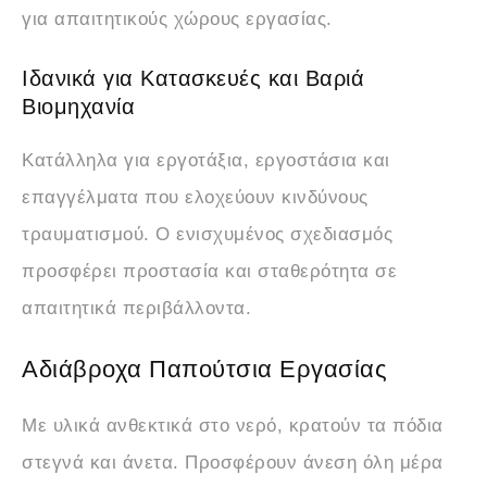
για απαιτητικούς χώρους εργασίας.
Ιδανικά για Κατασκευές και Βαριά
Βιομηχανία
Κατάλληλα για εργοτάξια, εργοστάσια και
επαγγέλματα που ελοχεύουν κινδύνους
τραυματισμού. Ο ενισχυμένος σχεδιασμός
προσφέρει προστασία και σταθερότητα σε
απαιτητικά περιβάλλοντα.
Αδιάβροχα Παπούτσια Εργασίας
Με υλικά ανθεκτικά στο νερό, κρατούν τα πόδια
στεγνά και άνετα. Προσφέρουν άνεση όλη μέρα