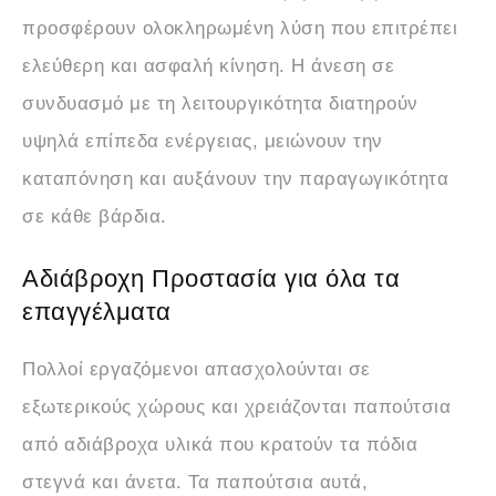
προσφέρουν ολοκληρωμένη λύση που επιτρέπει
ελεύθερη και ασφαλή κίνηση. Η άνεση σε
συνδυασμό με τη λειτουργικότητα διατηρούν
υψηλά επίπεδα ενέργειας, μειώνουν την
καταπόνηση και αυξάνουν την παραγωγικότητα
σε κάθε βάρδια.
Αδιάβροχη Προστασία για όλα τα
επαγγέλματα
Πολλοί εργαζόμενοι απασχολούνται σε
εξωτερικούς χώρους και χρειάζονται παπούτσια
από αδιάβροχα υλικά που κρατούν τα πόδια
στεγνά και άνετα. Τα παπούτσια αυτά,