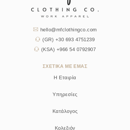
hello@mfclothingco.com
(GR) +30 693 4751239
(KSA) +966 54 0792907
ΣΧΕΤΙΚΑ ΜΕ ΕΜΑΣ
Η Εταιρία
Υπηρεσίες
Κατάλογος
Κολεξιόν