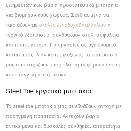
υπηρεσιών έως βαριά προστατευτικά μποτάκια
για βιομηχανικούς χώρους. Σχεδιασμένα να
ταιριάζουν με
στολές ξενοδοχοϋπαλλήλων
ή
τεχνικό εξοπλισμό, συνδυάζουν στυλ, ασφάλεια
και πρακτικότητα. Για εργασίες σε υγειονομικό,
κατασκευές, λιανική ή φιλοξενία, τα παπούτσια
μας υποστηρίζουν τον ρόλο, προσφέρουν άνεση
και επαγγελματική εικόνα.
Steel Toe εργατικά μποτάκια
Τα steel toe μποτάκια μας συνδυάζουν αντοχή με
προηγμένη προστασία. Αντέχουν βαριά
αντικείμενα και δύσκολες συνθήκες, απαραίτητα