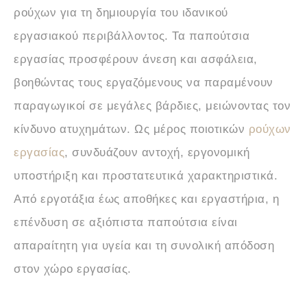
ρούχων για τη δημιουργία του ιδανικού
εργασιακού περιβάλλοντος. Τα παπούτσια
εργασίας προσφέρουν άνεση και ασφάλεια,
βοηθώντας τους εργαζόμενους να παραμένουν
παραγωγικοί σε μεγάλες βάρδιες, μειώνοντας τον
κίνδυνο ατυχημάτων. Ως μέρος ποιοτικών
ρούχων
εργασίας
, συνδυάζουν αντοχή, εργονομική
υποστήριξη και προστατευτικά χαρακτηριστικά.
Από εργοτάξια έως αποθήκες και εργαστήρια, η
επένδυση σε αξιόπιστα παπούτσια είναι
απαραίτητη για υγεία και τη συνολική απόδοση
στον χώρο εργασίας.